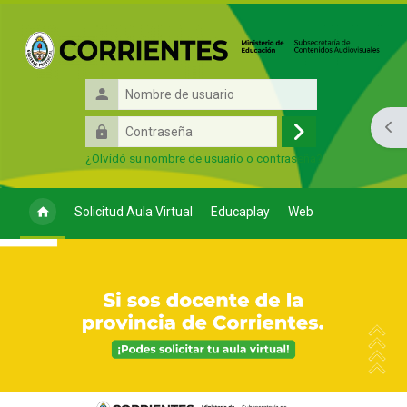
Salta al contenido principal
Nombre
de
Contraseña
Abri
usuario
Acceder
¿Olvidó su nombre de usuario o contraseña?
Solicitud Aula Virtual
Educaplay
Web