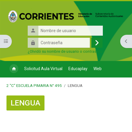
Salta al contenido principal
Nombre
de
Contraseña
Abrir índice del curso
Abri
usuario
Acceder
¿Olvidó su nombre de usuario o contraseña?
Solicitud Aula Virtual
Educaplay
Web
2 "C" ESCUELA PIMARIA N° 495
LENGUA
LENGUA
Bloques