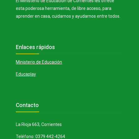
El Ministerio de Educación de Corrientes les ofrece
esta poderosa herramienta, de libre acceso, para
aprender en casa, cuidarnos y ayudarnos entre todos.
Bloques
Salta Enlaces rápidos
Enlaces rápidos
Ministerio de Educación
Educaplay
Bloques
Salta Contacto
Contacto
La Rioja 663, Corrientes
Teléfono: 0379 442-4264