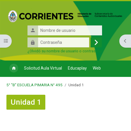
Salta al contenido principal
Nombre
de
Contraseña
Abrir índice del curso
Abri
usuario
Acceder
¿Olvidó su nombre de usuario o contraseña?
Solicitud Aula Virtual
Educaplay
Web
5° "B" ESCUELA PIMARIA N° 495
Unidad 1
Unidad 1
Bloques