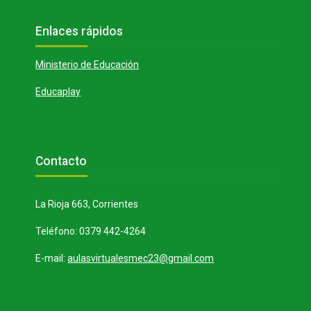
Bloques
Salta Enlaces rápidos
Enlaces rápidos
Ministerio de Educación
Educaplay
Bloques
Salta Contacto
Contacto
La Rioja 663, Corrientes
Teléfono: 0379 442-4264
E-mail:
aulasvirtualesmec23@gmail.com