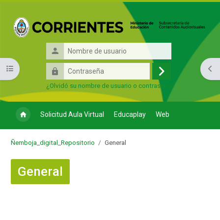
Salta al contenido principal
Nombre
de
Contraseña
Abrir índice del curso
Abri
usuario
Acceder
¿Olvidó su nombre de usuario o contraseña?
Solicitud Aula Virtual
Educaplay
Web
Ñemboja_digital_Repositorio
General
General
Bloques