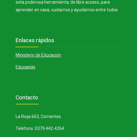
esta poderosa herramienta, de libre acceso, para
aprender en casa, cuidarnos y ayudarnos entre todos.
Bloques
Salta Enlaces rápidos
Enlaces rápidos
Ministerio de Educación
Educaplay
Bloques
Salta Contacto
Contacto
La Rioja 663, Corrientes
Teléfono: 0379 442-4264