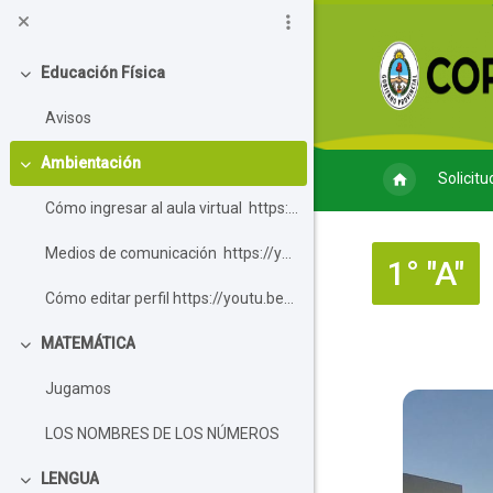
Salta al contenido principal
Educación Física
Colapsar
Avisos
Ambientación
Colapsar
Solicitu
Cómo ingresar al aula virtual https://y...
Medios de comunicación https://youtu.be...
1° "A"
Cómo editar perfil https://youtu.be/Ry3F_1y4p...
MATEMÁTICA
Colapsar
Perfila
Jugamos
LOS NOMBRES DE LOS NÚMEROS
LENGUA
Colapsar