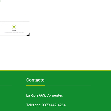
Bloques
Salta Contacto
Contacto
La Rioja 663, Corrientes
Teléfono: 0379 442-4264