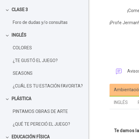
CLASE 3
¡Comence
Colapsar
Foro de dudas y/o consultas
¡Profe Jerman!
INGLÉS
Colapsar
COLORES
¿TE GUSTÓ EL JUEGO?
Aviso
SEASONS
¿CUÁL ES TU ESTACIÓN FAVORITA?
Ambientaci
PLÁSTICA
Colapsar
INGLÉS
PINTAMOS OBRAS DE ARTE
Bloque
¿QUÉ TE PERECIÓ EL JUEGO?
Te damos la
EDUCACIÓN FÍSICA