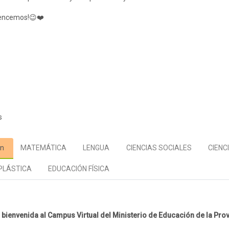
mos!😉❤️
Foro
s
ón
MATEMÁTICA
LENGUA
CIENCIAS SOCIALES
CIENC
PLÁSTICA
EDUCACIÓN FÍSICA
s
 bienvenida al Campus Virtual del Ministerio de Educación de la Prov