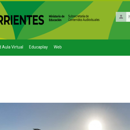
Nombr
de
usuario
d Aula Virtual
Educaplay
Web
do de sección