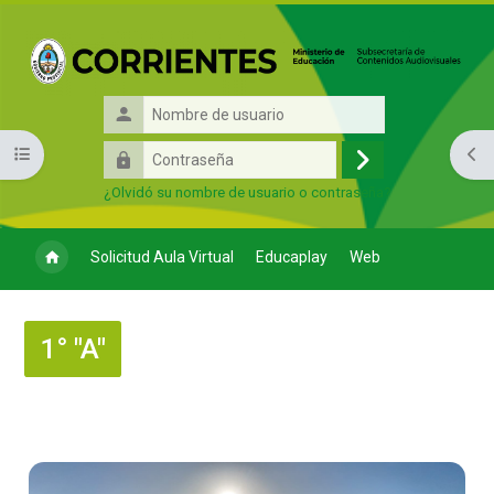
Salta al contenido principal
Nombre
de
Contraseña
Abrir índice del curso
Abri
usuario
Acceder
¿Olvidó su nombre de usuario o contraseña?
Solicitud Aula Virtual
Educaplay
Web
1° "A"
Perfilado de sección