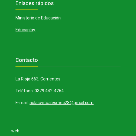
Bloques
Enlaces rápidos
Ministerio de Educación
Educaplay
Bloques
Salta Contacto
Contacto
La Rioja 663, Corrientes
Teléfono: 0379 442-4264
E-mail:
aulasvirtualesmec23@gmail.com
web