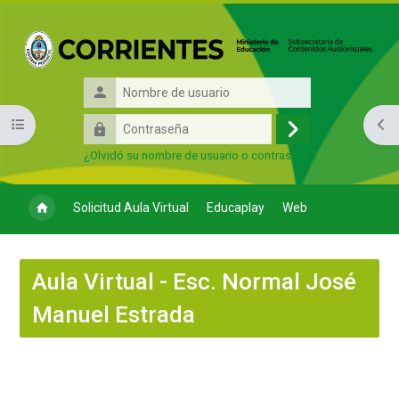
Salta al contenido principal
Nombre
de
Contraseña
Abrir índice del curso
Abri
usuario
Acceder
¿Olvidó su nombre de usuario o contraseña?
Solicitud Aula Virtual
Educaplay
Web
Aula Virtual - Esc. Normal José
Manuel Estrada