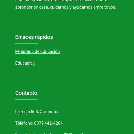
aprender en casa, cuidarnos y ayudarnos entre todos.
Bloques
Salta Enlaces rápidos
Enlaces rápidos
Ministerio de Educación
Educaplay
Bloques
Salta Contacto
Contacto
La Rioja 663, Corrientes
Teléfono: 0379 442-4264