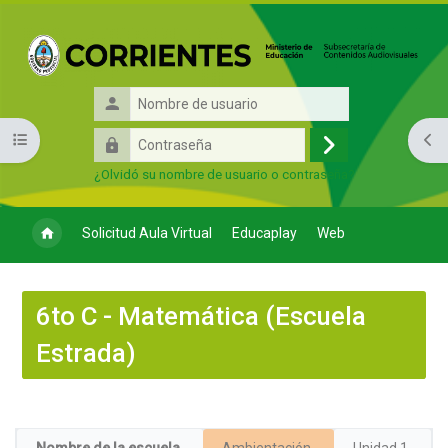
Salta al contenido principal
Nombre
de
Contraseña
Abrir índice del curso
Abri
usuario
Acceder
¿Olvidó su nombre de usuario o contraseña?
Solicitud Aula Virtual
Educaplay
Web
6to C - Matemática (Escuela
Estrada)
Perfilado de sección