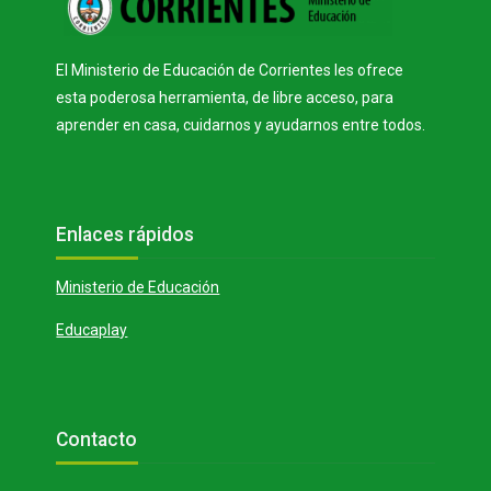
o
V
d
El Ministerio de Educación de Corrientes les ofrece
esta poderosa herramienta, de libre acceso, para
aprender en casa, cuidarnos y ayudarnos entre todos.
í
u
Bloques
Salta Enlaces rápidos
Enlaces rápidos
d
c
Ministerio de Educación
e
i
Educaplay
o
r
Bloques
Salta Contacto
Contacto