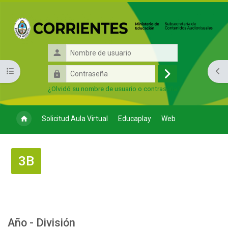
Salta al contenido principal
Nombre
de
Contraseña
Abrir índice del curso
Abri
usuario
Acceder
¿Olvidó su nombre de usuario o contraseña?
Solicitud Aula Virtual
Educaplay
Web
3B
Perfilado de sección
Año - División