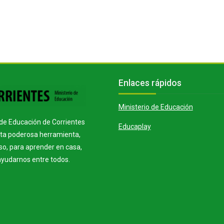
í
s
p
c
d
r
i
e
s
Bloques
Salta Enlaces rápidos
Enlaces rápidos
o
r
Ministerio de Educación
o
o de Educación de Corrientes
Educaplay
sta poderosa herramienta,
d
V
eso, para aprender en casa,
ayudarnos entre todos.
u
í