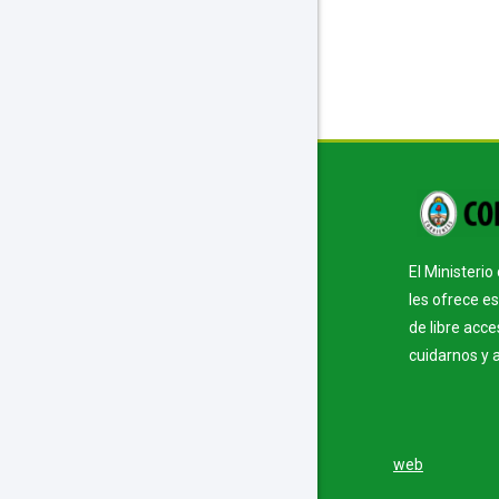
Bloque
Bloque
El Ministeri
les ofrece e
de libre acc
cuidarnos y 
web