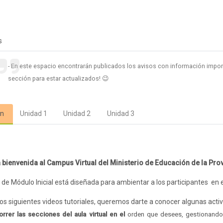
Foro
s
En este espacio encontrarán publicados los avisos con información impor
sección para estar actualizados! 😉
ón
Unidad 1
Unidad 2
Unidad 3
s
 bienvenida al Campus Virtual del Ministerio de Educación de la Pro
 de Módulo Inicial está diseñada para ambientar a los participantes en 
los siguientes videos tutoriales, queremos darte a conocer algunas acti
orrer las secciones del aula virtual en el
orden que desees, gestionando 