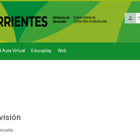
Nombr
de
usuario
d Aula Virtual
Educaplay
Web
do de sección
visión
scuela.