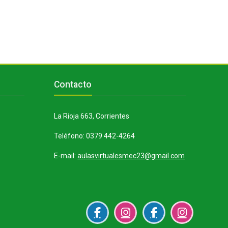
Bloques
Salta Contacto
Contacto
La Rioja 663, Corrientes
Teléfono: 0379 442-4264
E-mail:
aulasvirtualesmec23@gmail.com