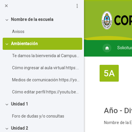
Salta al contenido principal
Nombre de la escuela
Colapsar
Avisos
Ambientación
Colapsar
Solicitu
Te damos la bienvenida al Campus Virtu...
Cómo ingresar al aula virtual https://youtu.b...
5A
Medios de comunicación https://youtu.be/BGoNr...
Cómo editar perfil https://youtu.be/Ry3F_1y4p...
Perfila
Unidad 1
Colapsar
Año - Di
Foro de dudas y/o consultas
Nombre de la E
Unidad 2
Colapsar