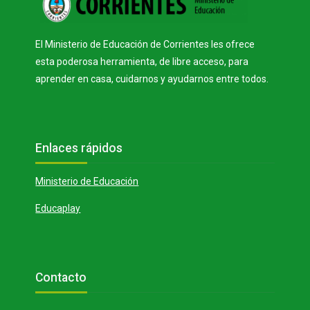
o
V
d
El Ministerio de Educación de Corrientes les ofrece
esta poderosa herramienta, de libre acceso, para
aprender en casa, cuidarnos y ayudarnos entre todos.
í
u
Bloques
Salta Enlaces rápidos
Enlaces rápidos
d
c
Ministerio de Educación
e
i
Educaplay
o
r
Bloques
Salta Contacto
Contacto