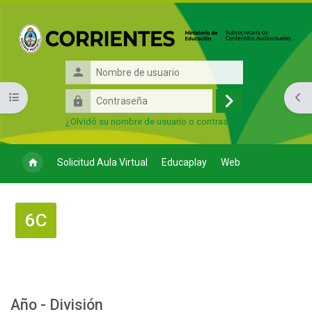
Salta al contenido principal
Nombre
de
Contraseña
Abrir índice del curso
Abri
usuario
Acceder
¿Olvidó su nombre de usuario o contraseña?
Solicitud Aula Virtual
Educaplay
Web
6C
Perfilado de sección
Año - División