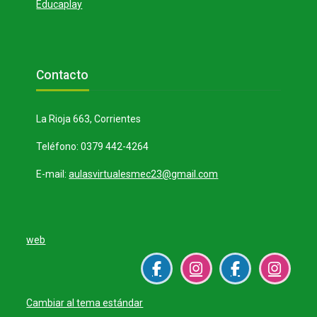
Educaplay
Bloques
Salta Contacto
Contacto
La Rioja 663, Corrientes
Teléfono: 0379 442-4264
E-mail:
aulasvirtualesmec23@gmail.com
web
Cambiar al tema estándar