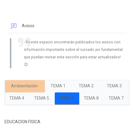
Foro
Avisos
En este espacio encontrarán publicados los avisos con
información importante sobre el cursado ¡es fundamental
que puedan revisar esta sección para estar actualizados!
😉
Ambientación
TEMA 1
TEMA 2
TEMA 3
TEMA 4
TEMA 5
TEMA 6
TEMA 8
TEMA 7
Bloques
EDUCACION FISICA