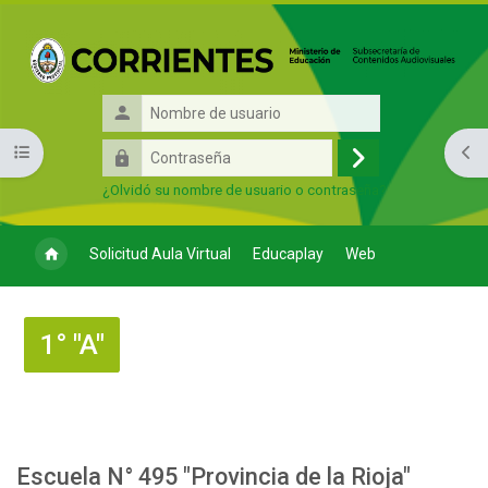
Salta al contenido principal
Nombre
de
Contraseña
Abrir índice del curso
Abri
usuario
Acceder
¿Olvidó su nombre de usuario o contraseña?
Solicitud Aula Virtual
Educaplay
Web
1° "A"
Perfilado de sección
Escuela N° 495 "Provincia de la Rioja"