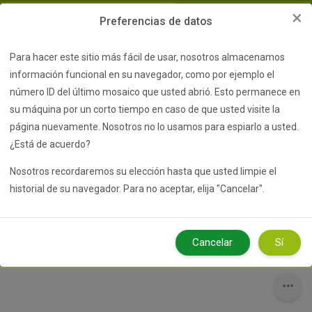
Salta al contenido principal
×
Preferencias de datos
Para hacer este sitio más fácil de usar, nosotros almacenamos
Nombre
información funcional en su navegador, como por ejemplo el
de
número ID del último mosaico que usted abrió. Esto permanece en
Contraseña
Abrir índice del curso
Abri
usuario
Acceder
su máquina por un corto tiempo en caso de que usted visite la
¿Olvidó su nombre de usuario o contraseña?
página nuevamente. Nosotros no lo usamos para espiarlo a usted.
¿Está de acuerdo?
Solicitud Aula Virtual
Educaplay
Web
Nosotros recordaremos su elección hasta que usted limpie el
historial de su navegador. Para no aceptar, elija "Cancelar".
Microtaller - Aulas Virtuales
Cancelar
Sí
Bloques