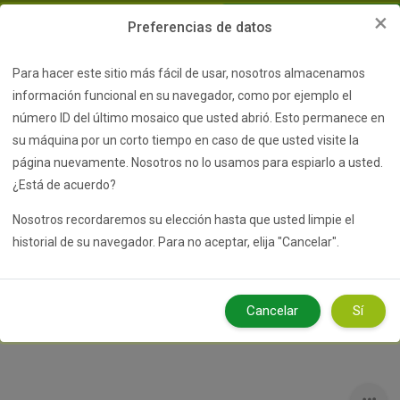
Salta al contenido principal
×
Preferencias de datos
Para hacer este sitio más fácil de usar, nosotros almacenamos
Nombre
información funcional en su navegador, como por ejemplo el
de
número ID del último mosaico que usted abrió. Esto permanece en
Contraseña
Abrir índice del curso
Abri
usuario
Acceder
su máquina por un corto tiempo en caso de que usted visite la
¿Olvidó su nombre de usuario o contraseña?
página nuevamente. Nosotros no lo usamos para espiarlo a usted.
¿Está de acuerdo?
Solicitud Aula Virtual
Educaplay
Web
Nosotros recordaremos su elección hasta que usted limpie el
historial de su navegador. Para no aceptar, elija "Cancelar".
De la naturaleza al código. Nivel
Inicial
Cancelar
Sí
Bloques