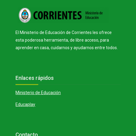
Bloques
El Ministerio de Educación de Corrientes les ofrece
esta poderosa herramienta, de libre acceso, para
aprender en casa, cuidarnos y ayudarnos entre todos.
Bloques
Salta Enlaces rápidos
Enlaces rápidos
Ministerio de Educación
Educaplay
Bloques
Salta Contacto
Contacto