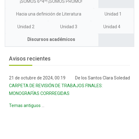
¡SOMOS 6º4º! ¡SOMOS PROMO!
Hacia una definición de Literatura
Unidad 1
Unidad 2
Unidad 3
Unidad 4
Discursos académicos
Bloques
Salta Avisos recientes
Avisos recientes
21 de octubre de 2024, 00:19
De los Santos Clara Soledad
CARPETA DE REVISIÓN DE TRABAJOS FINALES:
MONOGRAFÍAS CORRREGIDAS
Temas antiguos
...