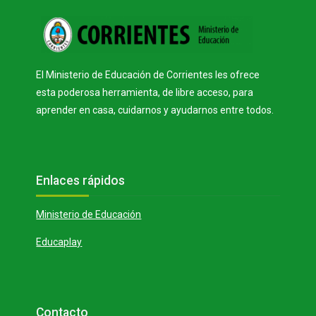
Bloques
El Ministerio de Educación de Corrientes les ofrece
esta poderosa herramienta, de libre acceso, para
aprender en casa, cuidarnos y ayudarnos entre todos.
Bloques
Salta Enlaces rápidos
Enlaces rápidos
Ministerio de Educación
Educaplay
Bloques
Salta Contacto
Contacto