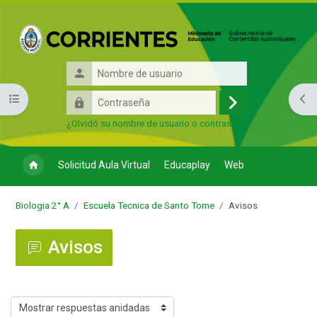
Salta al contenido principal
Nombre
de
Contraseña
Abrir índice del curso
Abri
usuario
Acceder
¿Olvidó su nombre de usuario o contraseña?
Solicitud Aula Virtual
Educaplay
Web
Biologia 2° A
Escuela Tecnica de Santo Tome
Avisos
Avisos
Mostrar modo