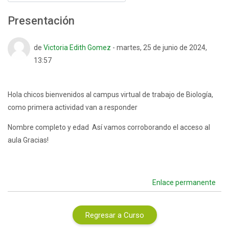
Presentación
Número de respuestas: 0
de
Victoria Edith Gomez
-
martes, 25 de junio de 2024,
13:57
Hola chicos bienvenidos al campus virtual de trabajo de Biología,
como primera actividad van a responder
Nombre completo y edad Así vamos corroborando el acceso al
aula Gracias!
Enlace permanente
Regresar a Curso