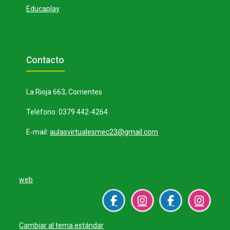
Educaplay
Bloques
Salta Contacto
Contacto
La Rioja 663, Corrientes
Teléfono: 0379 442-4264
E-mail:
aulasvirtualesmec23@gmail.com
web
Cambiar al tema estándar