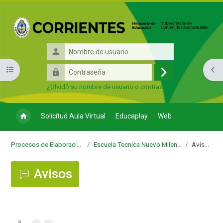
Salta al contenido principal
Nombre
de
Contraseña
Abrir índice del curso
Abri
usuario
Acceder
¿Olvidó su nombre de usuario o contraseña?
Solicitud Aula Virtual
Educaplay
Web
Procesos de Elaboracion
Escuela Tecnica Nuevo Milenio
Avisos
Avisos
Requisitos de finalización