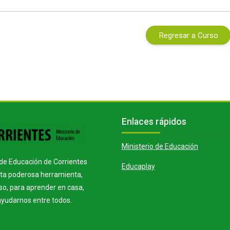
Regresar a Curso
s
Bloques
Salta Enlaces rápidos
Enlaces rápidos
Ministerio de Educación
o de Educación de Corrientes
Educaplay
sta poderosa herramienta,
eso, para aprender en casa,
ayudarnos entre todos.