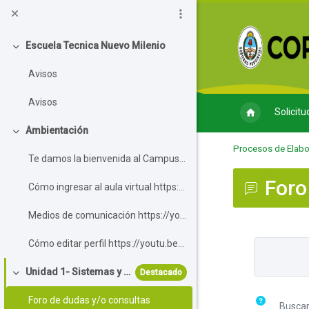
Salta al contenido principal
Escuela Tecnica Nuevo Milenio
Colapsar
Avisos
Avisos
Solicitu
Ambientación
Colapsar
Procesos de Elabo
Te damos la bienvenida al Campus Virtu...
Foro
Cómo ingresar al aula virtual https://youtu.b...
Medios de comunicación https://youtu.be/BGoNr...
Cómo editar perfil https://youtu.be/Ry3F_1y4p...
Requisitos de
Unidad 1- Sistemas y procesos
Destacado
Colapsar
Foro de dudas y/o consultas