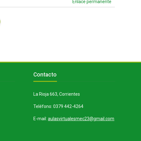
Enlace permanente
Bloques
Salta Contacto
Contacto
La Rioja 663, Corrientes
Teléfono: 0379 442-4264
E-mail:
aulasvirtualesmec23@gmail.com