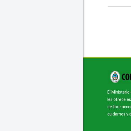
Bloque
El Ministeri
les ofrece e
de libre acc
cuidarnos y 