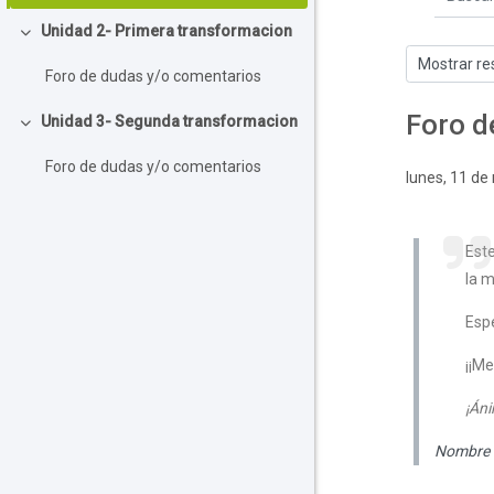
Buscar e
Unidad 2- Primera transformacion
Colapsar
Mostrar mo
Foro de dudas y/o comentarios
Foro d
Unidad 3- Segunda transformacion
Colapsar
Foro de dudas y/o comentarios
Número de r
lunes, 11 de
Este
la m
Espe
¡¡M
¡Án
Nombre 