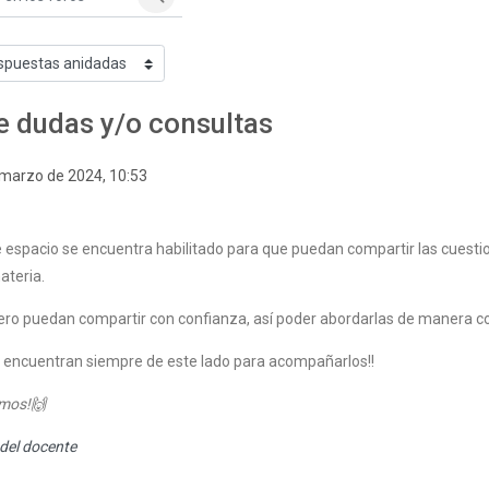
n los foros
Buscar en los foros
do
e dudas y/o consultas
espuestas: 0
 marzo de 2024, 10:53
 espacio se encuentra habilitado para que puedan compartir las cuestio
ateria.
ro puedan compartir con confianza, así poder abordarlas de manera con
e encuentran siempre de este lado para acompañarlos!!
imos!🙌
del docente