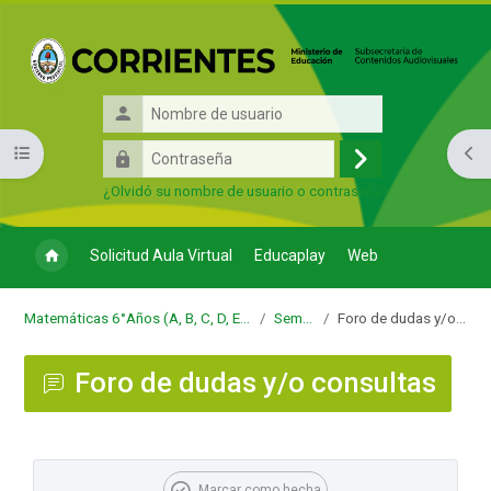
Salta al contenido principal
Nombre
de
Contraseña
Abrir índice del curso
Abri
usuario
Acceder
¿Olvidó su nombre de usuario o contraseña?
Solicitud Aula Virtual
Educaplay
Web
Matemáticas 6°Años (A, B, C, D, E, F, G) - Regional
Semana 1
Foro de dudas y/o consultas
Foro de dudas y/o consultas
Requisitos de finalización
Marcar como hecha