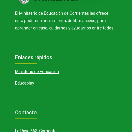
El Ministerio de Educación de Corrientes les ofrece
esta poderosa herramienta, de libre acceso, para
aprender en casa, cuidarnos y ayudarnos entre todos.
Bloques
Salta Enlaces rápidos
Enlaces rápidos
Ministerio de Educación
Educaplay
Bloques
Salta Contacto
Contacto
La Rioja 663, Corrientes