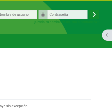
e
Contraseña
Acceder
¿Olvidó su nombre de usuario o contraseña?
Abri
mayo sin excepción