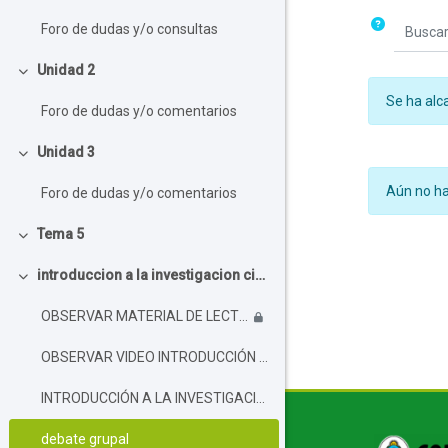
Foro de dudas y/o consultas
Buscar e
Unidad 2
Colapsar
Se ha alca
Foro de dudas y/o comentarios
Unidad 3
Colapsar
Aún no ha
Foro de dudas y/o comentarios
Tema 5
Colapsar
introduccion a la investigacion cientifica
Colapsar
OBSERVAR MATERIAL DE LECTURA DE INTRODUCCION A LA INVESTIGACION
OBSERVAR VIDEO INTRODUCCIÓN A LA INVESTIGACIÓN
INTRODUCCIÓN A LA INVESTIGACIÓN
Bloque
debate grupal