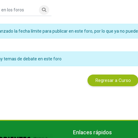
n los foros
Buscar en los foros
nzado la fecha límite para publicar en este foro, por lo que ya no puede 
y temas de debate en este foro
Regresar a Curso
s
Bloques
Salta Enlaces rápidos
Enlaces rápidos