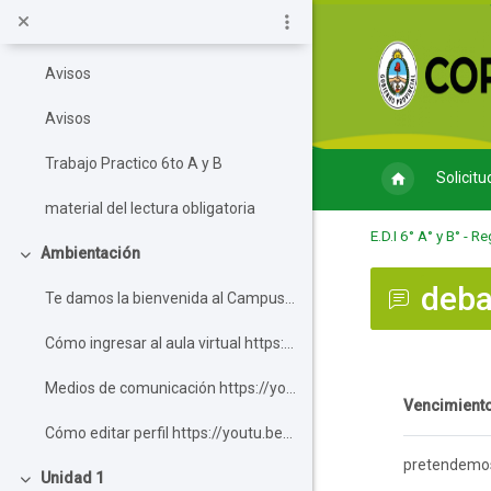
Salta al contenido principal
Escuela Normal "José Manuel Estrada" - Regional
Colapsar
Avisos
Avisos
Trabajo Practico 6to A y B
Solicitu
material del lectura obligatoria
E.D.I 6° A° y B° - R
Ambientación
Colapsar
deba
Te damos la bienvenida al Campus Virtu...
Cómo ingresar al aula virtual https://youtu.b...
Medios de comunicación https://youtu.be/BGoNr...
Requisitos de
Vencimiento
Cómo editar perfil https://youtu.be/Ry3F_1y4p...
pretendemos 
Unidad 1
Colapsar