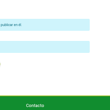
publicar en él.
Bloques
Salta Contacto
Contacto