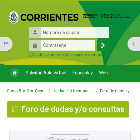
Salta al contenido principal
Nombre
de
Contraseña
Abrir índice del curso
Abri
usuario
Acceder
¿Olvidó su nombre de usuario o contraseña?
Solicitud Aula Virtual
Educaplay
Web
Curso 5to. 3ra. Ciencias Sociales
Unidad 1: Literatura Norteamericana
Foro de dudas y/o consultas
Foro de dudas y/o consultas
Requisitos de finalización
Marcar como hecha