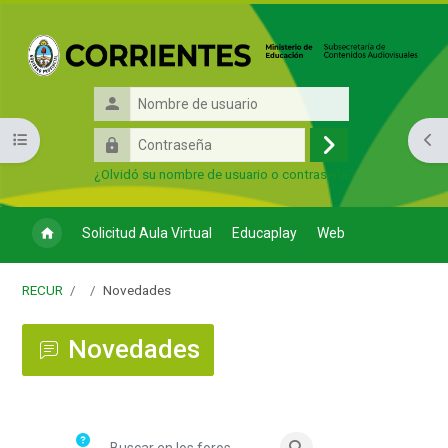
Salta al contenido principal
Nombre
de
Contraseña
Abrir índice del curso
Abri
usuario
Acceder
¿Olvidó su nombre de usuario o contraseña?
Solicitud Aula Virtual
Educaplay
Web
RECUR
Novedades
Novedades
Requisitos de finalización