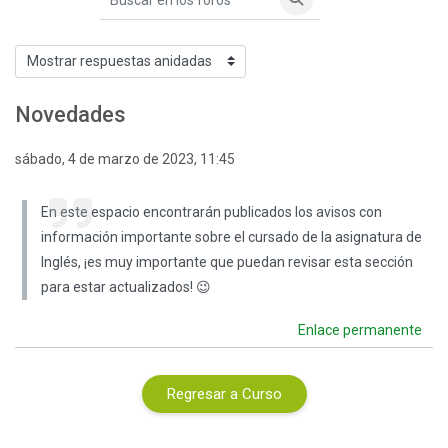
Buscar en los foros
Buscar en los foros
Mostrar modo
Novedades
Número de respuestas: 0
sábado, 4 de marzo de 2023, 11:45
En este espacio encontrarán publicados los avisos con
información importante sobre el cursado de la asignatura de
Inglés, ¡es muy importante que puedan revisar esta sección
para estar actualizados! 😉
Enlace permanente
Regresar a Curso