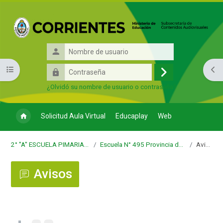
Salta al contenido principal
Nombre
de
Contraseña
Abrir índice del curso
Abri
usuario
Acceder
¿Olvidó su nombre de usuario o contraseña?
Solicitud Aula Virtual
Educaplay
Web
2° "A" ESCUELA PIMARIA N° 495
Escuela N° 495 Provincia de la Rioja
Avisos
Avisos
Requisitos de finalización