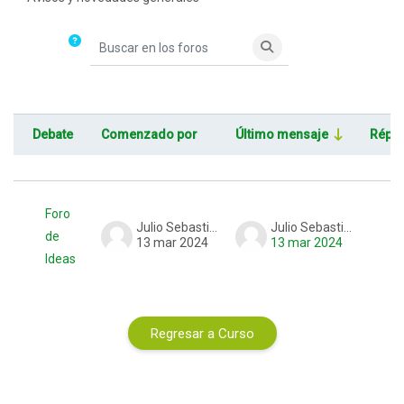
Buscar en los foros
Buscar en los foros
Debate
Comenzado por
Último mensaje
Répli
Estado
Mostrando 1 de 1 discusiones
Foro
Julio Sebastian Ortiz
Julio Sebastian Ortiz
de
0
13 mar 2024
13 mar 2024
Ideas
Regresar a Curso