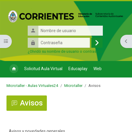
Salta al contenido principal
Nombre
de
Contraseña
Abrir índice del curso
Abri
usuario
Acceder
¿Olvidó su nombre de usuario o contraseña?
Solicitud Aula Virtual
Educaplay
Web
Microtaller - Aulas Virtuales24
Microtaller
Avisos
Avisos
Requisitos de finalización
Avisos y novedades generales