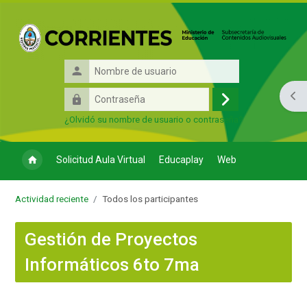
Salta al contenido principal
Nombre
de
Contraseña
Abri
usuario
Acceder
¿Olvidó su nombre de usuario o contraseña?
Solicitud Aula Virtual
Educaplay
Web
Actividad reciente
Todos los participantes
Gestión de Proyectos
Informáticos 6to 7ma