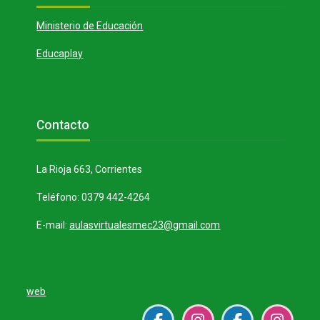
Ministerio de Educación
Educaplay
Bloques
Salta Contacto
Contacto
La Rioja 663, Corrientes
Teléfono: 0379 442-4264
E-mail:
aulasvirtualesmec23@gmail.com
web