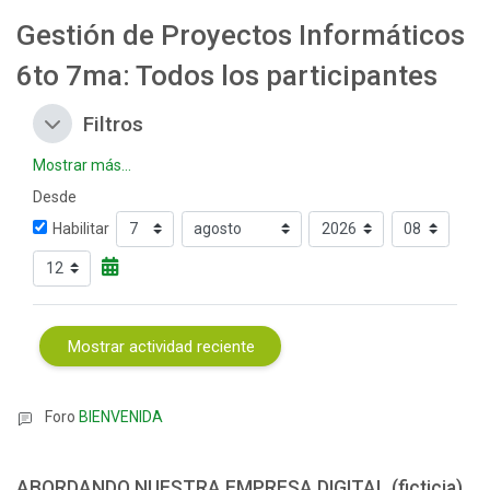
Gestión de Proyectos Informáticos
6to 7ma: Todos los participantes
Filtros
Filtros
Filtros
Mostrar más...
Desde
Desde
Día
Mes
Año
Hora
Habilitar
Minuto
Foro
BIENVENIDA
ABORDANDO NUESTRA EMPRESA DIGITAL (ficticia)