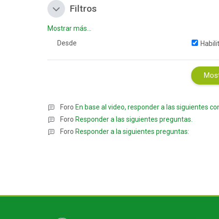
Filtros
Filtros
Filtros
Mostrar más...
Desd
Desde
Habili
Foro
En base al video, responder a las siguientes c
Foro
Responder a las siguientes preguntas.
Foro
Responder a la siguientes preguntas:
Bloques