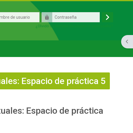
Contraseña
Acceder
¿Olvidó su nombre de usuario o contraseña?
Abri
ales: Espacio de práctica 5
uales: Espacio de práctica