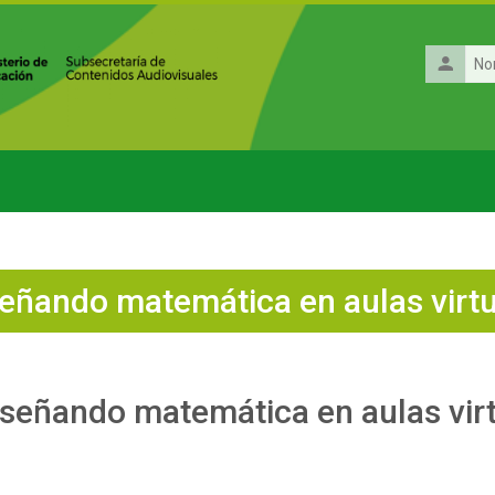
Nombre
de
usuario
señando matemática en aulas virtu
nseñando matemática en aulas virt