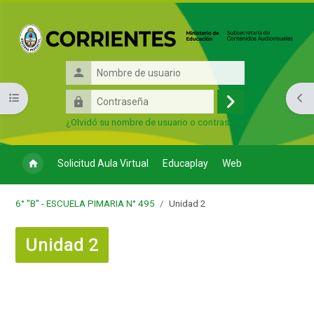
Salta al contenido principal
Nombre
de
Contraseña
Abrir índice del curso
Abri
usuario
Acceder
¿Olvidó su nombre de usuario o contraseña?
Solicitud Aula Virtual
Educaplay
Web
6° "B" - ESCUELA PIMARIA N° 495
Unidad 2
Unidad 2
Bloques