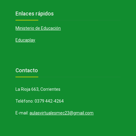
Bloques
Salta Enlaces rápidos
Enlaces rápidos
Ministerio de Educación
Educaplay
Bloques
Salta Contacto
Contacto
La Rioja 663, Corrientes
Teléfono: 0379 442-4264
E-mail:
aulasvirtualesmec23@gmail.com