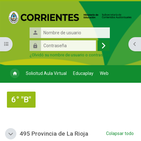
Salta al contenido principal
Nombre
de
Contraseña
Abrir índice del curso
Abri
usuario
Acceder
¿Olvidó su nombre de usuario o contraseña?
Solicitud Aula Virtual
Educaplay
Web
6° "B"
Bloques
Perfilado de sección
495 Provincia de La Rioja
Colapsar todo
Colapsar