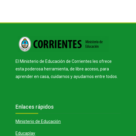
Bloques
í
Bloques
d
El Ministerio de Educación de Corrientes les ofrece
e
esta poderosa herramienta, de libre acceso, para
aprender en casa, cuidarnos y ayudarnos entre todos.
o
Bloques
Salta Enlaces rápidos
Enlaces rápidos
Ministerio de Educación
Educaplay