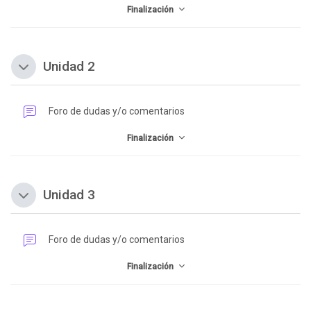
V
d
Finalización
í
Unidad 2
u
Colapsar
Foro de dudas y/o comentarios
d
c
Finalización
e
i
Unidad 3
Colapsar
o
r
Foro de dudas y/o comentarios
Finalización
V