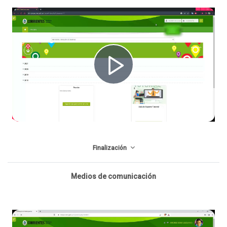
R
e
Finalización
p
Medios de comunicación
r