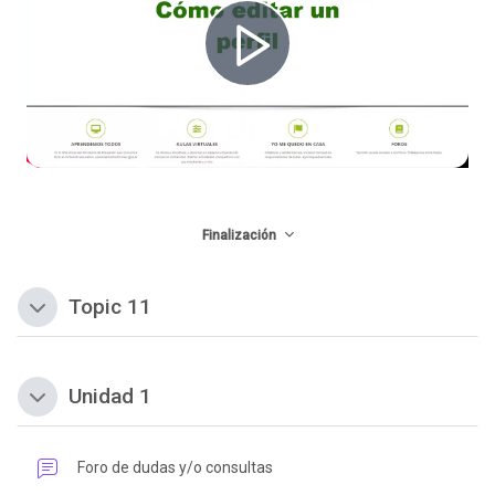
d
V
R
u
í
e
c
d
Finalización
p
Topic 11
Colapsar
i
e
r
Unidad 1
Colapsar
r
o
o
Foro de dudas y/o consultas