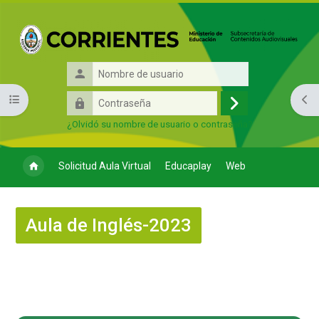
Salta al contenido principal
Nombre
de
Contraseña
Abrir índice del curso
Abri
usuario
Acceder
¿Olvidó su nombre de usuario o contraseña?
Solicitud Aula Virtual
Educaplay
Web
Aula de Inglés-2023
Perfilado de sección