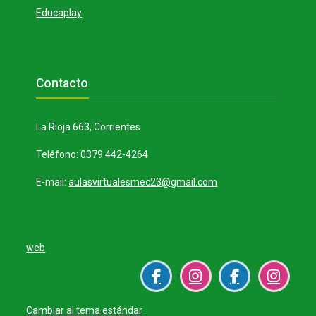
e
i
Educaplay
o
r
Bloques
Salta Contacto
Contacto
V
La Rioja 663, Corrientes
Teléfono: 0379 442-4264
í
E-mail:
aulasvirtualesmec23@gmail.com
d
web
e
Cambiar al tema estándar