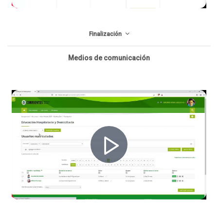
e
Finalización
p
Medios de comunicación
r
o
R
d
e
u