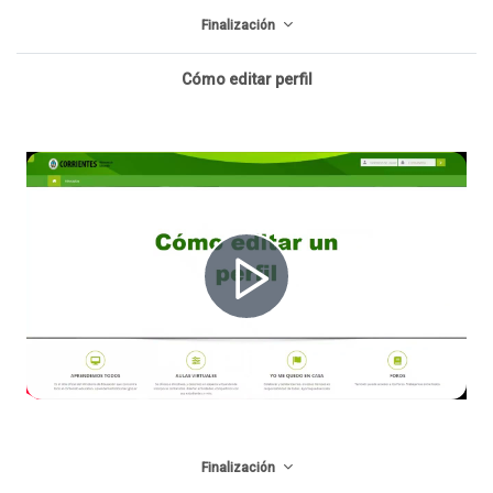
Finalización
p
c
Cómo editar perfil
r
i
o
r
d
R
V
u
e
í
Finalización