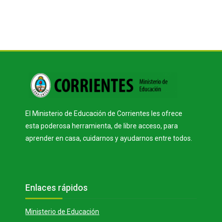
c
p
d
Bloques
i
r
e
Bloques
r
o
o
V
d
El Ministerio de Educación de Corrientes les ofrece
esta poderosa herramienta, de libre acceso, para
aprender en casa, cuidarnos y ayudarnos entre todos.
í
u
Bloques
Salta Enlaces rápidos
Enlaces rápidos
d
c
Ministerio de Educación