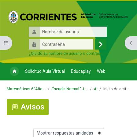
Salta al contenido principal
Nombre
de
Contraseña
Abrir índice del curso
Abri
usuario
Acceder
¿Olvidó su nombre de usuario o contraseña?
Solicitud Aula Virtual
Educaplay
Web
Matemáticas 6°Años (A, B, C, D, E, F, G) - Regional
Escuela Normal "José Manuel Estrada" - Regional
Avisos
Inicio de actividades en el aula virtual
Avisos
Mostrar modo