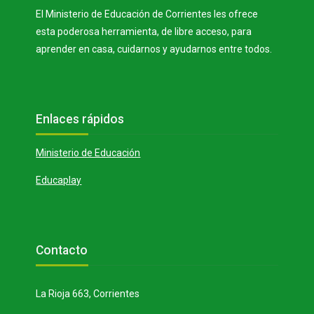
El Ministerio de Educación de Corrientes les ofrece
esta poderosa herramienta, de libre acceso, para
aprender en casa, cuidarnos y ayudarnos entre todos.
Bloques
Salta Enlaces rápidos
Enlaces rápidos
Ministerio de Educación
Educaplay
Bloques
Salta Contacto
Contacto
La Rioja 663, Corrientes