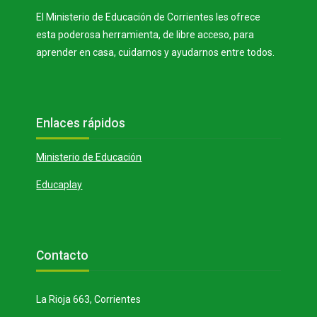
El Ministerio de Educación de Corrientes les ofrece
esta poderosa herramienta, de libre acceso, para
aprender en casa, cuidarnos y ayudarnos entre todos.
Bloques
Salta Enlaces rápidos
Enlaces rápidos
Ministerio de Educación
Educaplay
Bloques
Salta Contacto
Contacto
La Rioja 663, Corrientes