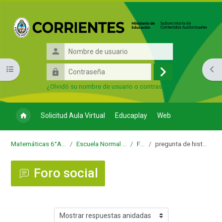
Salta al contenido principal
Nombre
de
Contraseña
Abrir índice del curso
Abri
usuario
Acceder
¿Olvidó su nombre de usuario o contraseña?
Solicitud Aula Virtual
Educaplay
Web
Matemáticas 6°Años (A, B, C, D, E, F, G) - Regional
Escuela Normal "José Manuel Estrada" - Regional
Foro social
pregunta de histograma de distribución de frecuencia
Foro social
Mostrar modo