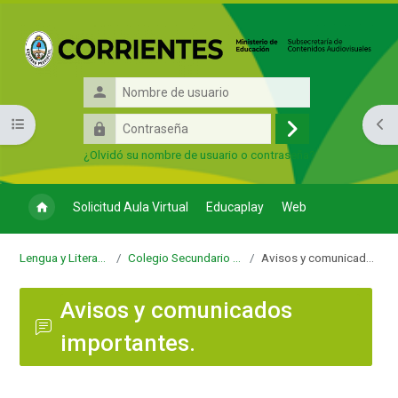
Salta al contenido principal
Nombre
de
Contraseña
Abrir índice del curso
Abri
usuario
Acceder
¿Olvidó su nombre de usuario o contraseña?
Solicitud Aula Virtual
Educaplay
Web
Lengua y Literatura 6to 4ta
Colegio Secundario Gral. San Martín
Avisos y comunicados importantes.
Avisos y comunicados
importantes.