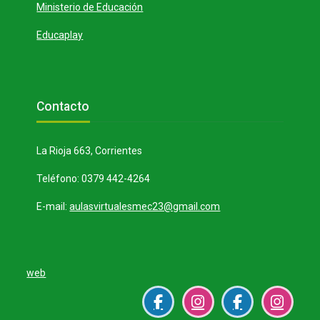
Ministerio de Educación
Educaplay
Bloques
Salta Contacto
Contacto
La Rioja 663, Corrientes
Teléfono: 0379 442-4264
E-mail:
aulasvirtualesmec23@gmail.com
web