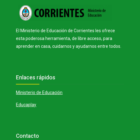
Bloques
El Ministerio de Educación de Corrientes les ofrece
esta poderosa herramienta, de libre acceso, para
aprender en casa, cuidarnos y ayudarnos entre todos.
Bloques
Salta Enlaces rápidos
Enlaces rápidos
Ministerio de Educación
Educaplay
Bloques
Salta Contacto
Contacto