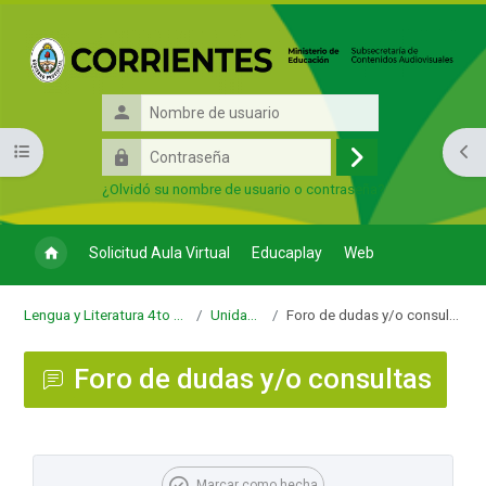
Salta al contenido principal
Nombre
de
Contraseña
Abrir índice del curso
Abri
usuario
Acceder
¿Olvidó su nombre de usuario o contraseña?
Solicitud Aula Virtual
Educaplay
Web
Lengua y Literatura 4to 6ta
Unidad 1
Foro de dudas y/o consultas
Foro de dudas y/o consultas
Requisitos de finalización
Marcar como hecha