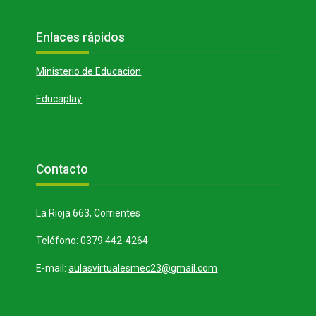
Bloques
Salta Enlaces rápidos
Enlaces rápidos
Ministerio de Educación
Educaplay
Bloques
Salta Contacto
Contacto
La Rioja 663, Corrientes
Teléfono: 0379 442-4264
E-mail:
aulasvirtualesmec23@gmail.com