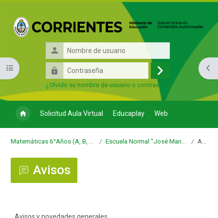
Salta al contenido principal
Nombre
de
Contraseña
Abrir índice del curso
Abri
usuario
Acceder
¿Olvidó su nombre de usuario o contraseña?
Solicitud Aula Virtual
Educaplay
Web
Matemáticas 6°Años (A, B, C, D, E, F, G) - Regional
Escuela Normal "José Manuel Estrada" - Regional
Avisos
Avisos
Requisitos de finalización
Avisos y novedades generales