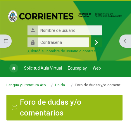
Salta al contenido principal
Nombre
de
Contraseña
Abrir índice del curso
Abri
usuario
Acceder
¿Olvidó su nombre de usuario o contraseña?
Solicitud Aula Virtual
Educaplay
Web
Lengua y Literatura 4to 6ta
Unidad 3
Foro de dudas y/o comentarios
Foro de dudas y/o
comentarios