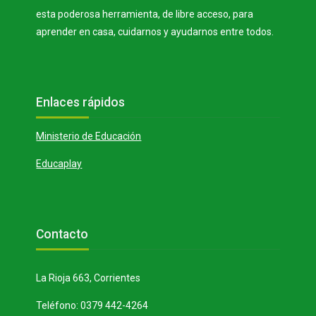
esta poderosa herramienta, de libre acceso, para
aprender en casa, cuidarnos y ayudarnos entre todos.
Bloques
Salta Enlaces rápidos
Enlaces rápidos
Ministerio de Educación
Educaplay
Bloques
Salta Contacto
Contacto
La Rioja 663, Corrientes
Teléfono: 0379 442-4264