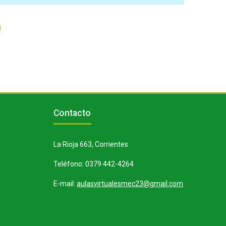
Bloques
Salta Contacto
Contacto
La Rioja 663, Corrientes
Teléfono: 0379 442-4264
E-mail:
aulasvirtualesmec23@gmail.com