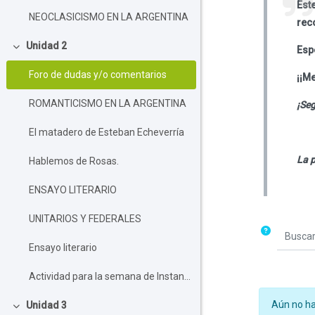
Est
NEOCLASICISMO EN LA ARGENTINA
rec
Unidad 2
Esp
Colapsar
Foro de dudas y/o comentarios
¡¡M
ROMANTICISMO EN LA ARGENTINA
¡Se
El matadero de Esteban Echeverría
La p
Hablemos de Rosas.
ENSAYO LITERARIO
UNITARIOS Y FEDERALES
Buscar e
Ensayo literario
Actividad para la semana de Instancia de enseñanza y aprendizaje complemetario de apoyo institucional a las trayectorias escolares(COMPENSATORIO
Aún no ha
Unidad 3
Colapsar