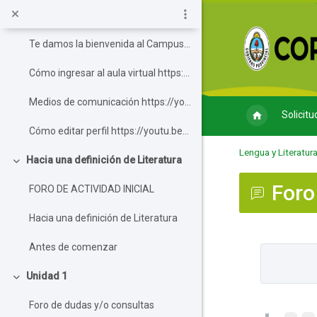
Salta al contenido principal
¡SOMOS 6º4º! ¡SOMOS PROMO!
Colapsar
Te damos la bienvenida al Campus Virtu...
Cómo ingresar al aula virtual https://youtu.b...
Medios de comunicación https://youtu.be/BGoNr...
Solicitu
Cómo editar perfil https://youtu.be/Ry3F_1y4p...
Lengua y Literatur
Hacia una definición de Literatura
Colapsar
Foro
FORO DE ACTIVIDAD INICIAL
Hacia una definición de Literatura
Antes de comenzar
Requisitos de
Unidad 1
Colapsar
Foro de dudas y/o consultas