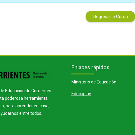
Regresar a Curso
s
Bloques
Salta Enlaces rápidos
Enlaces rápidos
Ministerio de Educación
o de Educación de Corrientes
Educaplay
sta poderosa herramienta,
eso, para aprender en casa,
ayudarnos entre todos.