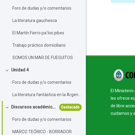
Foro de dudas y/o comentarios
La literatura gauchesca
El Martín Fierro pa`los pibes
Trabajo práctico domiciliario
SOMOS UN MAR DE FUEGUITOS
Bloque
Unidad 4
Colapsar
Foro de dudas y/o comentarios
El Ministeri
La literatura fantástica en la Argentina
les ofrece e
de libre acc
Discursos académicos
Destacado
Colapsar
cuidarnos y 
Foro de dudas y/o comentarios
MARCO TEÓRICO - BORRADOR