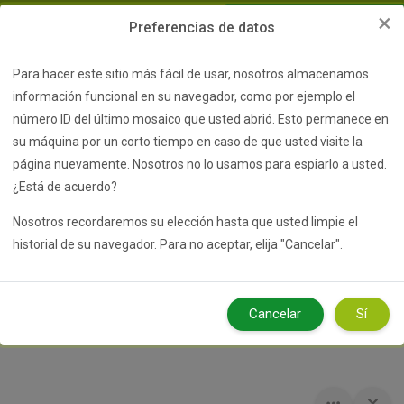
Salta al contenido principal
×
Preferencias de datos
Para hacer este sitio más fácil de usar, nosotros almacenamos
Nombre
información funcional en su navegador, como por ejemplo el
de
número ID del último mosaico que usted abrió. Esto permanece en
Contraseña
Abrir índice del curso
Abri
usuario
Acceder
su máquina por un corto tiempo en caso de que usted visite la
¿Olvidó su nombre de usuario o contraseña?
página nuevamente. Nosotros no lo usamos para espiarlo a usted.
¿Está de acuerdo?
Solicitud Aula Virtual
Educaplay
Web
Nosotros recordaremos su elección hasta que usted limpie el
historial de su navegador. Para no aceptar, elija "Cancelar".
Colegio Secundario del Barrio
Norte
Cancelar
Sí
Bloques