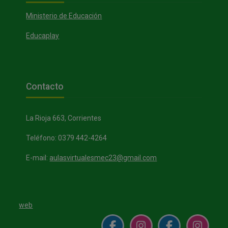
Ministerio de Educación
Educaplay
Bloques
Salta Contacto
Contacto
La Rioja 663, Corrientes
Teléfono: 0379 442-4264
E-mail:
aulasvirtualesmec23@gmail.com
web