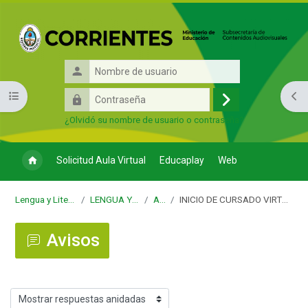
Salta al contenido principal
Nombre
de
Contraseña
Abrir índice del curso
Abri
usuario
Acceder
¿Olvidó su nombre de usuario o contraseña?
Solicitud Aula Virtual
Educaplay
Web
Lengua y Literatura 4to 6ta
LENGUA Y LITERATURA
Avisos
INICIO DE CURSADO VIRTUAL-PRIMERA ACTIVIDAD
Avisos
Mostrar modo