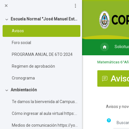
Salta al contenido principal
Escuela Normal "José Manuel Estrada" - Regional
Colapsar
Avisos
Foro social
Solicitu
PROGRAMA ANUAL DE 6TO 2024
Matemáticas 6°Años 
Regimen de aprobación
Avis
Cronograma
Ambientación
Colapsar
Te damos la bienvenida al Campus Virtu...
Requisitos de
Avisos y no
Cómo ingresar al aula virtual https://youtu.b...
Buscar e
Medios de comunicación https://youtu.be/BGoNr...