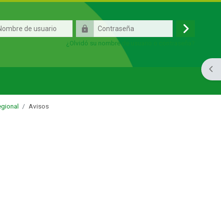
e
Contraseña
Acceder
¿Olvidó su nombre de usuario o contraseña?
Abri
egional
Avisos