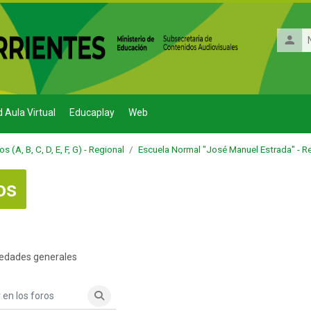
Nombr
de
usuario
d Aula Virtual
Educaplay
Web
(A, B, C, D, E, F, G) - Regional
Escuela Normal "José Manuel Estrada" - R
os
 finalización
vedades generales
n los foros
Buscar en los foros