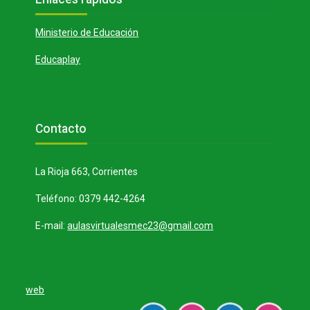
Ministerio de Educación
Educaplay
Bloques
Salta Contacto
Contacto
La Rioja 663, Corrientes
Teléfono: 0379 442-4264
E-mail:
aulasvirtualesmec23@gmail.com
web