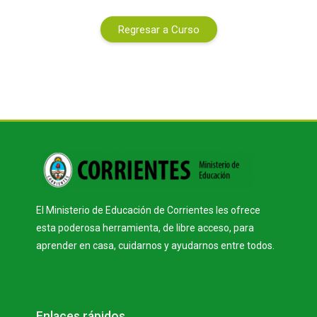
Regresar a Curso
Bloques
El Ministerio de Educación de Corrientes les ofrece
esta poderosa herramienta, de libre acceso, para
aprender en casa, cuidarnos y ayudarnos entre todos.
Bloques
Salta Enlaces rápidos
Enlaces rápidos