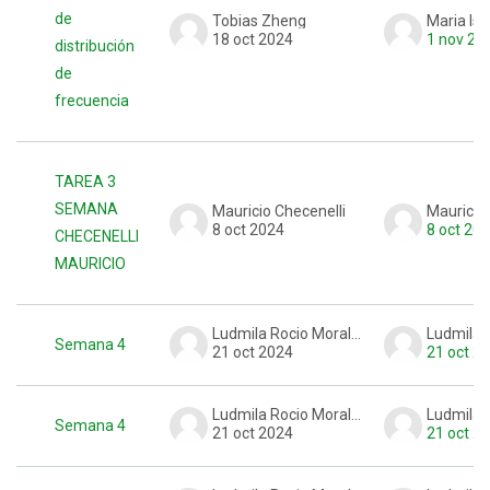
de
Tobias Zheng
Maria Is
18 oct 2024
1 nov 20
distribución
de
frecuencia
TAREA 3
SEMANA
Mauricio Checenelli
Mauricio 
8 oct 2024
8 oct 20
CHECENELLI
MAURICIO
Ludmila Rocio Morales
Semana 4
21 oct 2024
21 oct 2
Ludmila Rocio Morales
Semana 4
21 oct 2024
21 oct 2