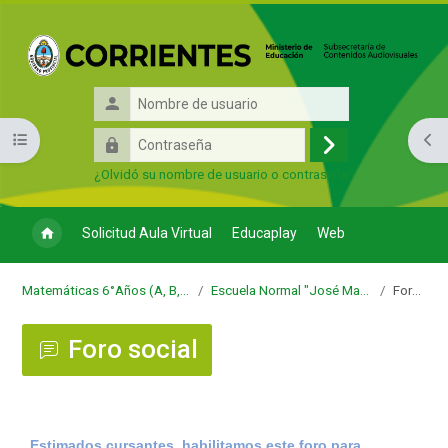
Salta al contenido principal
Nombre
de
Contraseña
Abrir índice del curso
Abri
usuario
Acceder
¿Olvidó su nombre de usuario o contraseña?
Solicitud Aula Virtual
Educaplay
Web
Matemáticas 6°Años (A, B, C, D, E, F, G) - Regional
Escuela Normal "José Manuel Estrada" - Regional
Foro social
Foro social
Requisitos de finalización
Estimados cursantes, habilitamos este foro para