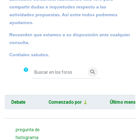
compartir dudas e inquietudes respecto a las
actividades propuestas. Así entre todos podremos
ayudarnos.
Recuerden que estamos a su disposición ante cualquier
consulta.
Cordiales saludos.
Buscar en los foros
Buscar en los foros
Debate
Comenzado por
Último mensaj
Estado
Mostrando 15 de 15 discusiones
pregunta de
histograma