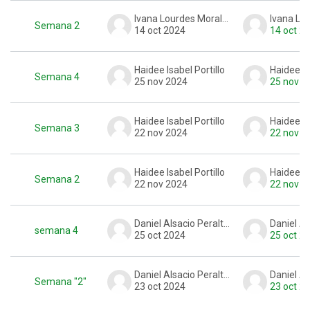
Ivana Lourdes Morales
Semana 2
14 oct 2024
14 oct 2
Haidee Isabel Portillo
Haidee Is
Semana 4
25 nov 2024
25 nov 2
Haidee Isabel Portillo
Haidee Is
Semana 3
22 nov 2024
22 nov 2
Haidee Isabel Portillo
Haidee Is
Semana 2
22 nov 2024
22 nov 2
Daniel Alsacio Peralta Gauto
semana 4
25 oct 2024
25 oct 2
Daniel Alsacio Peralta Gauto
Semana "2"
23 oct 2024
23 oct 2