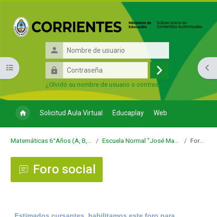
Salta al contenido principal
Nombre
de
Contraseña
Abrir índice del curso
Abri
usuario
Acceder
¿Olvidó su nombre de usuario o contraseña?
Solicitud Aula Virtual
Educaplay
Web
Matemáticas 6°Años (A, B, C, D, E, F, G) - Regional
Escuela Normal "José Manuel Estrada" - Regional
Foro social
Foro social
Requisitos de finalización
Estimados cursantes, habilitamos este foro para