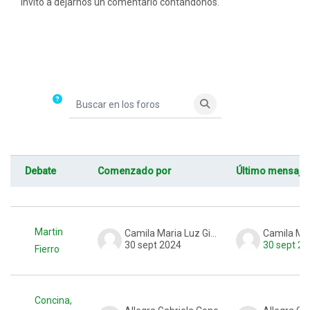
invito a dejarnos un comentario contándonos.
Buscar en los foros
Buscar en los foros
Debate
Comenzado por
Último mensaje
Estado
Mostrando 3 de 3 discusiones
Martin
Camila Maria Luz Gimenez,
30 sept 2024
30 sept 20
Fierro
Concina,